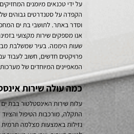
על ידי טכנאים מיומנים המחזיקים 
הקפדה על סטנדרטים גבוהים של ע
וסדר באתר. לתושבי בת ים המחפש
אנו מספקים שירות מקצועי בזמינו
שעות היממה. בעיר שמשלבת מבני
פרויקטים חדשים, חשוב לעבוד עם
המאפיינים המיוחדים של מערכות 
כמה עולה שירות אינסט
עלות שירות האינסטלטור בבת ים
התקלה, מורכבות הטיפול והציוד ה
נזילות באמצעות מצלמה תרמית 