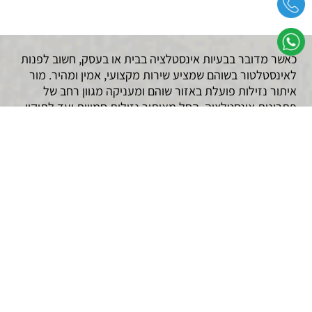
כאשר מדובר בבעיות אינסטלציה בבית או בעסק, חשוב לפנות
לאינסטלטור בשוהם שמציע שירות מקצועי, אמין ומהיר. מור
איתור נזילות פועלת באזור שוהם ומעניקה מגוון רחב של
פתרונות אינסטלציה, החל מאיתור נזילות סמויות ועד לתיקון
צנרת, שיפוצים לאחר נזילה וצילום קווי ביוב. בזכות שימוש
בטכנולוגיות מתקדמות כגון מצלמות תרמיות ואיתור באמצעות
גז, ניתן לאתר כל בעיה במדויק ובמינימום פגיעה בנכס. הצוות
המקצועי שלנו זמין בכל שעות היממה ומספק שירות שקוף
ואמין לבעלי בתים, ועדי בתים, קבלנים וחברות ביטוח.
מהם השירותים שמציע
אינסטלטור בשוהם?
אינסטלטור בשוהם מטעם מור איתור נזילות מספק מגוון
שירותים מקצועיים המותאמים לצרכים של כל לקוח. השירותים