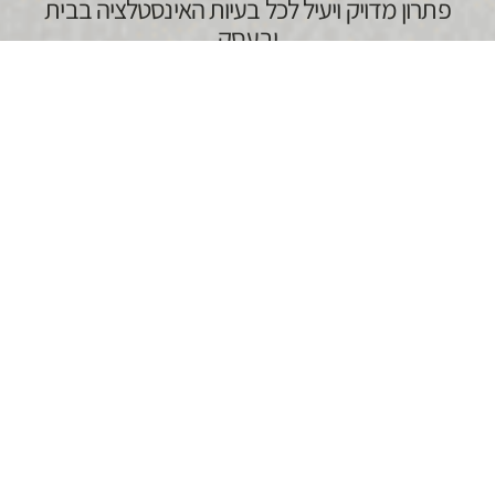
פתרון מדויק ויעיל לכל בעיות האינסטלציה בבית
ובעסק
נזילות מים בתל אביב הן בעיה נפוצה שמצריכה טיפול מקצועי
ומהיר. כיוון שנזילות רבות אינן נראות לעין, חשוב לבצע איתור
נזילות בתל אביב בצורה מדויקת, מבלי לגרום נזק למבנה.
בעזרת טכנולוגיות מתקדמות, שירות איתור נזילות בתל אביב
יכול להבטיח פתרון מהיר ויעיל לבעיות אינסטלציה בבית או
בעסק, ובכך לחסוך בזמן, בכסף ובמאמץ.
ביצוע איתור נזילות בתל אביב
בעיות נזילה לא תמיד נראות לעין, במיוחד כשמדובר בנזילות
שמתחת לרצפות או בתוך הקירות. נזילה לא מאותרת יכולה
להוביל לבעיות רבות, כולל:
רטיבות ועובש בקירות
– המים שמדלפים לתוך הקירות
או הרצפות יכולים לגרום לעובש, שיכול להזיק לבריאות,
במיוחד לילדים או בעלי רגישויות.
הרס למבנה
– נזילות ממושכות פוגעות בתשתיות הבית,
כולל קירות ורצפות, ויכולות להוביל לבעיות חמורות