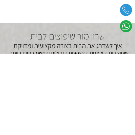
שרון מור שיפוצים לבית
איך לשדרג את הבית בצורה מקצועית ומדויקת
שיפוץ בית הוא אחת ההשקעות הגדולות והמשמעותיות ביותר
שכל בעל בית עושה, ולמרות שהוא עשוי להרגיש כמו פרויקט
מסובך ומאתגר, הוא יכול להיות גם חוויה מהנה ומספקת אם
תעשו זאת בצורה נכונה.
שיפוצים לבית
הם הזדמנות לשדרג
את המראה, הפונקציונליות והנוחות של הבית, ולתת לו תחושה
חדשה ומרעננת.
ביצוע שיפוצים לבית
הבית הוא המקום שבו אנחנו מבלים את רוב זמננו, ולכן חשוב
שהוא יהיה נעים, פונקציונלי ומעוצב באופן שמתאים לצרכים
שלנו.
שיפוצים לבית
מאפשרים להשביח את הנכס ולהתאים
אותו למאפיינים האישיים של הדיירים. הנה כמה סיבות